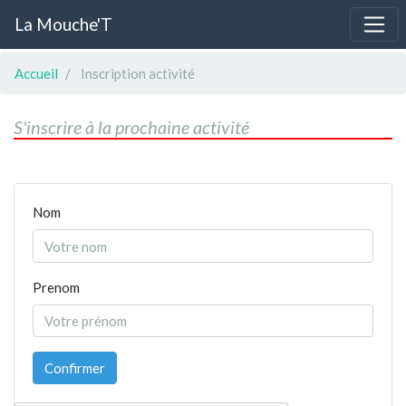
La Mouche'T
Accueil
Inscription activité
S'inscrire à la prochaine activité
Nom
Prenom
Confirmer