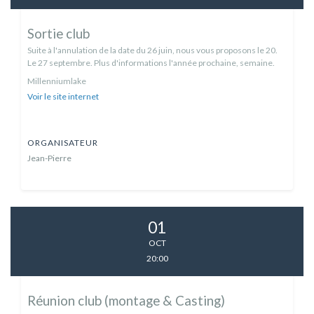
Sortie club
Suite à l'annulation de la date du 26 juin, nous vous proposons le 20.
Le 27 septembre. Plus d'informations l'année prochaine, semaine.
Millenniumlake
Voir le site internet
ORGANISATEUR
Jean-Pierre
01
OCT
20:00
Réunion club (montage & Casting)