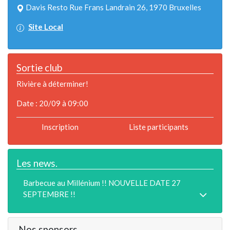
Davis Resto Rue Frans Landrain 26, 1970 Bruxelles
Site Local
Sortie club
Rivière à déterminer!
Date : 20/09 à 09:00
Inscription
Liste participants
Les news.
Barbecue au Millénium !! NOUVELLE DATE 27
SEPTEMBRE !!
Nos sponsors