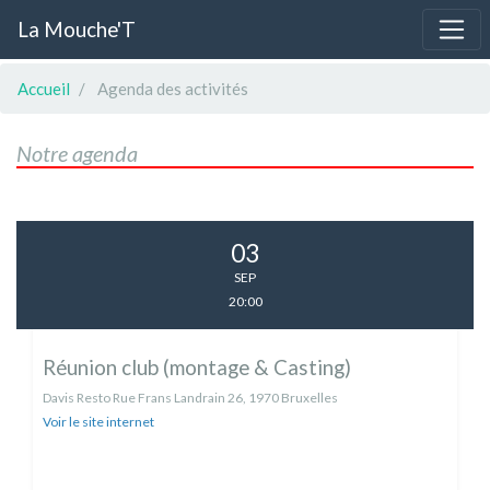
La Mouche'T
Accueil
Agenda des activités
Notre agenda
03
SEP
20:00
Réunion club (montage & Casting)
Davis Resto Rue Frans Landrain 26, 1970 Bruxelles
Voir le site internet