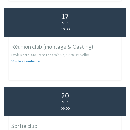
17
SEP
20:00
Réunion club (montage & Casting)
Davis Resto Rue Frans Landrain 26, 1970 Bruxelles
Voir le site internet
20
SEP
09:00
Sortie club