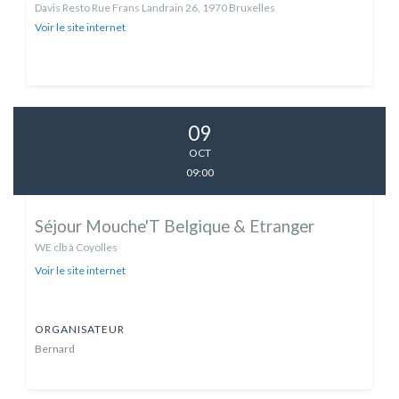
Davis Resto Rue Frans Landrain 26, 1970 Bruxelles
Voir le site internet
09
OCT
09:00
Séjour Mouche'T Belgique & Etranger
WE clb à Coyolles
Voir le site internet
ORGANISATEUR
Bernard