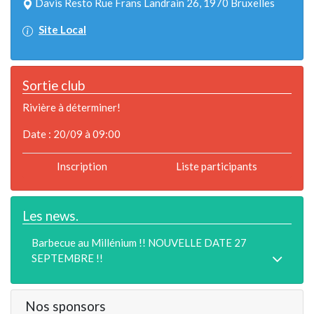
Davis Resto Rue Frans Landrain 26, 1970 Bruxelles
Site Local
Sortie club
Rivière à déterminer!
Date : 20/09 à 09:00
Inscription
Liste participants
Les news.
Barbecue au Millénium !! NOUVELLE DATE 27
SEPTEMBRE !!
Nos sponsors