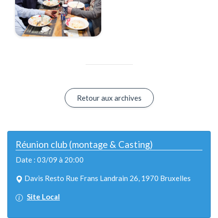
Retour aux archives
Réunion club (montage & Casting)
Date : 03/09 à 20:00
Davis Resto Rue Frans Landrain 26, 1970 Bruxelles
Site Local