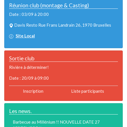
Réunion club (montage & Casting)
Date : 03/09 à 20:00
Davis Resto Rue Frans Landrain 26, 1970 Bruxelles
Site Local
Sortie club
Rivière à déterminer!
Date : 20/09 à 09:00
Inscription
Liste participants
Les news.
Barbecue au Millénium !! NOUVELLE DATE 27