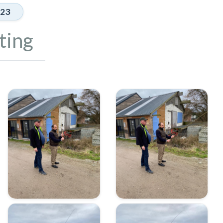
23
ting