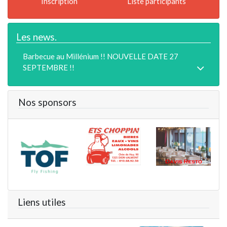
Inscription
Liste participants
Les news.
Barbecue au Millénium !! NOUVELLE DATE 27
SEPTEMBRE !!
Nos sponsors
Liens utiles