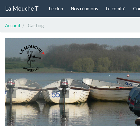
La Mouche'T
(actuel)
Le club
Nos réunions
Le comitè
Con
Accueil
Casting