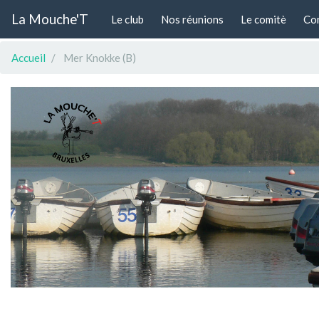
La Mouche'T
(actuel)
Le club
Nos réunions
Le comitè
Con
Accueil
Mer Knokke (B)