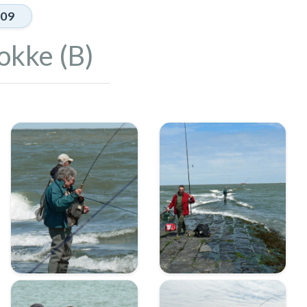
09
kke (B)