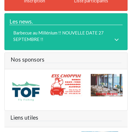
Inscription
Liste participants
Les news.
Barbecue au Millénium !! NOUVELLE DATE 27
SEPTEMBRE !!
Nos sponsors
Liens utiles